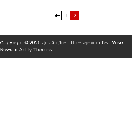
Пагинация
1
2
записей
Copyright © 2026
Дизайн Дома: Премьер-лига
Тема Wise
News от
Artify Themes
.