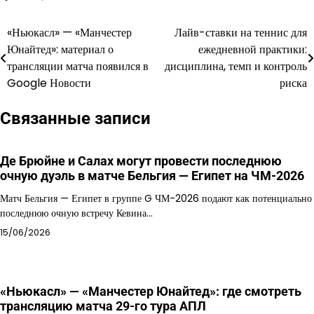
«Ньюкасл» — «Манчестер
Лайв-ставки на теннис для
Навигация
Юнайтед»: материал о
ежедневной практики:
по
трансляции матча появился в
дисциплина, темп и контроль
Google Новости
риска
записям
Связанные записи
Де Брюйне и Салах могут провести последнюю
очную дуэль в матче Бельгия — Египет на ЧМ-2026
Матч Бельгия — Египет в группе G ЧМ-2026 подают как потенциально
последнюю очную встречу Кевина…
15/06/2026
«Ньюкасл» — «Манчестер Юнайтед»: где смотреть
трансляцию матча 29-го тура АПЛ