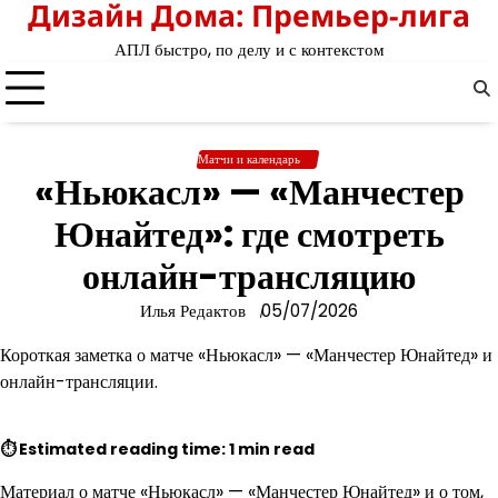
Дизайн Дома: Премьер-лига
Перейти
к
АПЛ быстро, по делу и с контекстом
содержимому
Матчи и календарь
«Ньюкасл» — «Манчестер
Юнайтед»: где смотреть
онлайн-трансляцию
Илья Редактов
05/07/2026
Короткая заметка о матче «Ньюкасл» — «Манчестер Юнайтед» и
онлайн-трансляции.
⏱ Estimated reading time: 1 min read
Материал о матче «Ньюкасл» — «Манчестер Юнайтед» и о том,