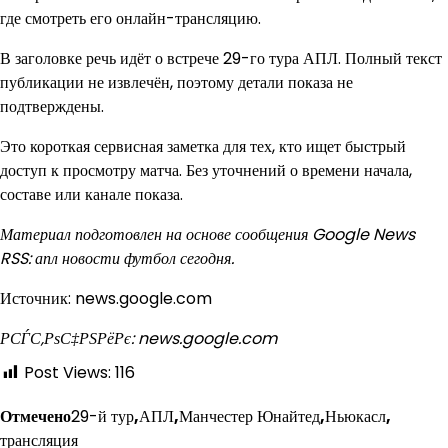
где смотреть его онлайн-трансляцию.
В заголовке речь идёт о встрече 29-го тура АПЛ. Полный текст
публикации не извлечён, поэтому детали показа не
подтверждены.
Это короткая сервисная заметка для тех, кто ищет быстрый
доступ к просмотру матча. Без уточнений о времени начала,
составе или канале показа.
Материал подготовлен на основе сообщения Google News
RSS: апл новости футбол сегодня.
Источник: news.google.com
РСЃС‚РѕС‡РЅРёРє: news.google.com
Post Views:
116
Отмечено
29-й тур
,
АПЛ
,
Манчестер Юнайтед
,
Ньюкасл
,
трансляция